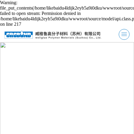
Warning:
file_put_contents(/home/likebaidu4ldijk2eyb5a9i0dku/wwwroot/source
failed to open stream: Permission denied in
/home/likebaidu4ldijk2eyb5a9i0dku/wwwroot/source/model/api.class.
on line 217