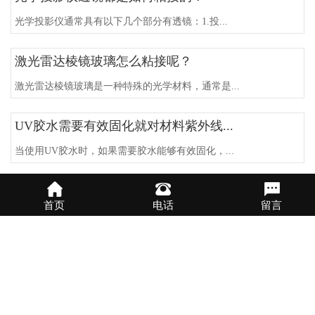
光学投影仪通常具有以下几个部分有透镜：1.投...
激光雷达棱镜玻璃怎么粘接呢？
激光雷达棱镜玻璃是一种特殊的光学材料，通常是...
UV胶水需要有效固化就对材料紫外线...
当使用UV胶水时，如果需要胶水能够有效固化，...
【工艺品】UV胶水粘水晶好粘吗？怎...
首页
电话
留言
威格鲁UV胶水在粘接水晶方面效果蛮不错的！有...
玻璃加工临时固定水解UV胶水怎么选？
玻璃加工常用临时固定水解UV胶水的原因如下：...