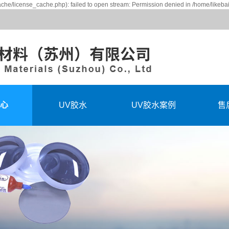
che/license_cache.php): failed to open stream: Permission denied in /home/likeb
心
UV胶水
UV胶水案例
售