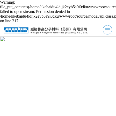
Warning:
file_put_contents(/home/likebaidu4ldijk2eyb5a9i0dku/wwwroot/source
failed to open stream: Permission denied in
/home/likebaidu4ldijk2eyb5a9i0dku/wwwroot/source/model/api.class.
on line 217