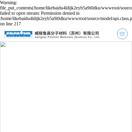
Warning:
file_put_contents(/home/likebaidu4ldijk2eyb5a9i0dku/wwwroot/source
failed to open stream: Permission denied in
/home/likebaidu4ldijk2eyb5a9i0dku/wwwroot/source/model/api.class.
on line 217