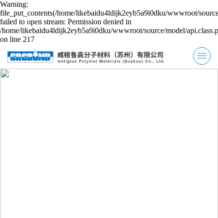
Warning:
file_put_contents(/home/likebaidu4ldijk2eyb5a9i0dku/wwwroot/source
failed to open stream: Permission denied in
/home/likebaidu4ldijk2eyb5a9i0dku/wwwroot/source/model/api.class.
on line 217