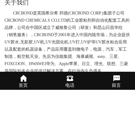
关于我们
CRCBOND是英国希尔希.邦德(CRCBOND CORP.)集团子公司
CRCBOND CHEMICALS CO;LTD的工业胶粘剂和自动化配套工具的
品牌，公司在中国区成立了威格鲁公司（研发）和昆山日昌华欣
（销售服务），CRCBOND于2001年进入中国内陆市场，为企业提供
UV胶水,无影胶,UV机,UV光固化机,UV灯,UV炉等UV胶水粘合应用
以及配套的机器设备，产品应用覆盖到微电子，电源，汽车，军工
制造，航空航天业。先后为佳能集团、海康威视、sony、三星、
FOXCOON、HWAWEI华为、Apple苹果、日立、理光、联想、三菱
等国际知名企业提供过解决方案，在行业内久负盛名。
我们一直秉承节能环保的可持续发展资源利用观，不断创新，
首页
电话
留言
优化产品配方及协助客户改善生产工艺，提升产品在各个行业的覆
盖，以专业为导向的服务促使我们高速成长，稳健发展。
除了自身新技术的探索发展，也积极与国内一些知名科研机构
进行深度交流和合作，进一步加深国内科研机构与前端技术型企业
的深层次交流，为新技术的革新与发展提供了坚实的基础，同时，
企业也为更多化工技术型的高校毕业生提供了更为广泛的就业和发
展空间，协力把中国本土市场的胶黏剂发展推向更高的层次。