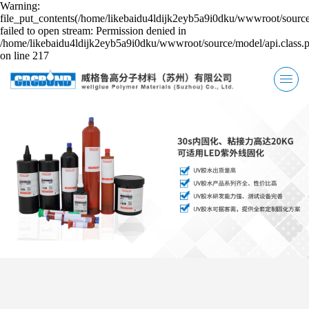
Warning:
file_put_contents(/home/likebaidu4ldijk2eyb5a9i0dku/wwwroot/source
failed to open stream: Permission denied in
/home/likebaidu4ldijk2eyb5a9i0dku/wwwroot/source/model/api.class.
on line 217