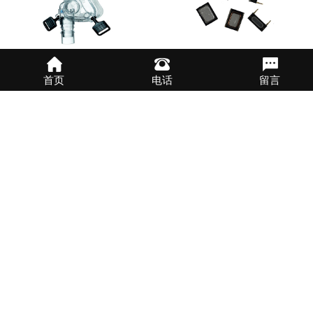
呼吸面罩密封UV胶水
喇叭受话器UV胶水
首页
电话
留言
电子排线补强UV胶水
酒精溶解UV胶水
首页
1
2
3
下一页
尾页