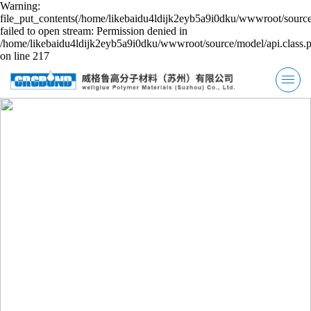
Warning:
file_put_contents(/home/likebaidu4ldijk2eyb5a9i0dku/wwwroot/source
failed to open stream: Permission denied in
/home/likebaidu4ldijk2eyb5a9i0dku/wwwroot/source/model/api.class.
on line 217