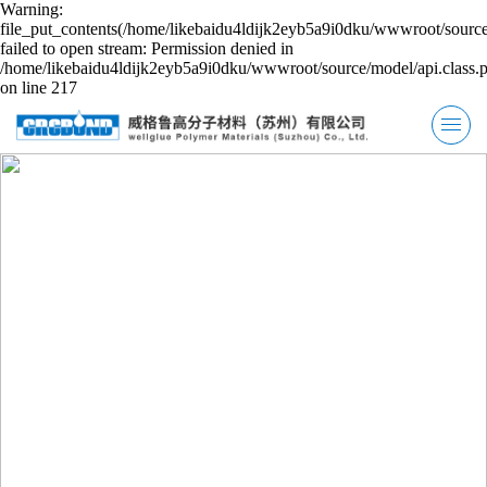
Warning:
file_put_contents(/home/likebaidu4ldijk2eyb5a9i0dku/wwwroot/source
failed to open stream: Permission denied in
/home/likebaidu4ldijk2eyb5a9i0dku/wwwroot/source/model/api.class.
on line 217