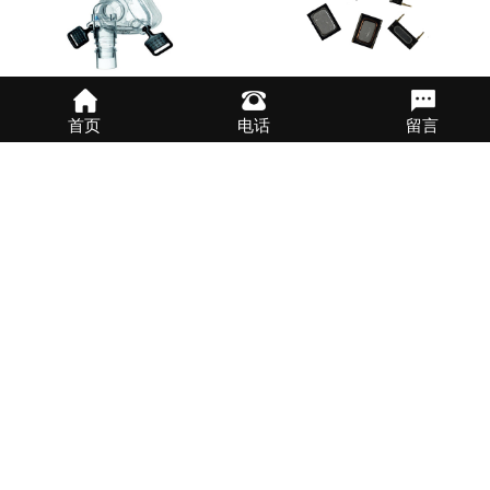
呼吸面罩密封UV胶水
喇叭受话器UV胶水
首页
电话
留言
电子排线补强UV胶水
酒精溶解UV胶水
首页
1
2
3
下一页
尾页